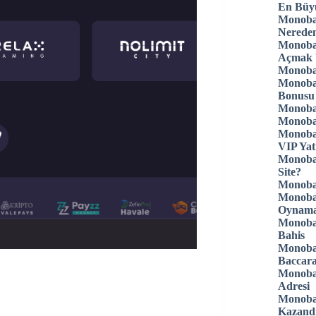
En Büyü
Monoba
Nereden
Monobah
Açmak Ü
Monobah
Monoba
Bonusu 
Monoba
Monobah
Monoba
VIP Yat
Monobah
Site?
Monobah
Monobah
Oynaman
Monobah
Bahis
Monobah
Baccar
Monobah
Adresi
Monoba
Kazand