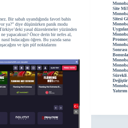
Monobah
Site Mi
Monobah
Sitesi Gi
tmez. Bir sabah uyandığında favori bahis
Monoba
uyor ya?” diye düşünürken panik modu
Uygula
i. Türkiye’deki yasal düzenlemeler yüzünden
Monoba
n ne yapacaksın? Önce derin bir nefes al,
Promosy
i nasıl bulacağını öğren. Bu yazıda sana
Monobah
aşacağını ve işin püf noktalarını
Sonrası
Bonusla
Monoba
Monoba
Monoba
Sürekli
Değiştir
Monoba
Yatırım