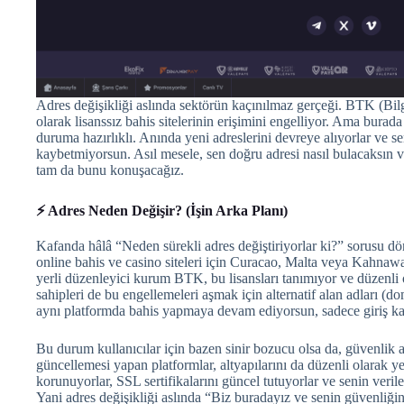
Adres değişikliği aslında sektörün kaçınılmaz gerçeği. BTK (Bilg
olarak lisanssız bahis sitelerinin erişimini engelliyor. Ama burad
duruma hazırlıklı. Anında yeni adreslerini devreye alıyorlar ve 
kaybetmiyorsun. Asıl mesele, sen doğru adresi nasıl bulacaksın v
tam da bunu konuşacağız.
⚡ Adres Neden Değişir? (İşin Arka Planı)
Kafanda hâlâ “Neden sürekli adres değiştiriyorlar ki?” sorusu 
online bahis ve casino siteleri için Curacao, Malta veya Kahnawak
yerli düzenleyici kurum BTK, bu lisansları tanımıyor ve düzenli
sahipleri de bu engellemeleri aşmak için alternatif alan adları (
aynı platformda bahis yapmaya devam ediyorsun, sadece giriş kap
Bu durum kullanıcılar için bazen sinir bozucu olsa da, güvenlik a
güncellemesi yapan platformlar, altyapılarını da düzenli olarak ye
korunuyorlar, SSL sertifikalarını güncel tutuyorlar ve senin verile
Yani adres değişikliği aslında “Biz buradayız ve senin güvenliğin 