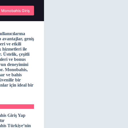
Monobahis Giriş
llanıcılarına
 avantajlar, geniş
ri ve etkili
 hizmetleri ile
 Üstelik, çeşitli
leri ve bonus
 oyun deneyimini
or.
Monobahis
,
ar ve bahis
venilir bir
lar için ideal bir
is Giriş Yap
tır
is Türkiye’nin