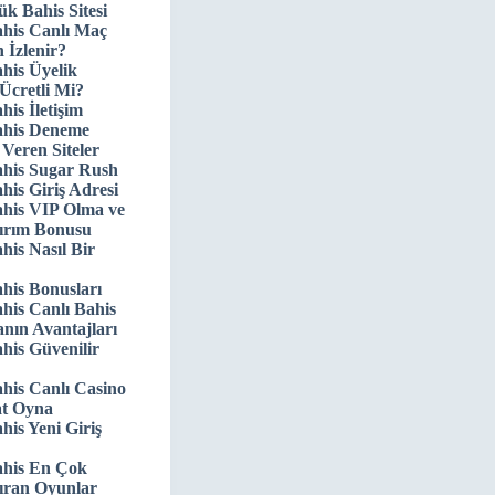
k Bahis Sitesi
his Canlı Maç
 İzlenir?
is Üyelik
cretli Mi?
is İletişim
his Deneme
Veren Siteler
his Sugar Rush
is Giriş Adresi
his VIP Olma ve
ırım Bonusu
is Nasıl Bir
is Bonusları
is Canlı Bahis
ın Avantajları
is Güvenilir
is Canlı Casino
at Oyna
is Yeni Giriş
his En Çok
ıran Oyunlar