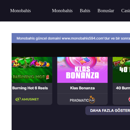
Skip
to
Monobahis
Monobahis
Bahis
Bonuslar
Casi
content