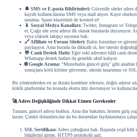
🔔 SMS ve E-posta Bildirimleri:
Güvenilir siteler adres
kayıtlı kullanıcılarına SMS veya mail atıyor. Kayıt olurke
unutma. Spam klasörünü de kontrol et!
📱 Sosyal Medya Kanalları:
Twitter, Instagram ve Telegr
et. Çoğu site yeni adresi ilk olarak buralarda duyuruyor. 
veya yüksek takipçi sayısına bak.
🔗 Affiliate ve Forum Siteleri:
Bahis forumları ve güvenilir
paylaşıyor. Ama burada da dikkatli ol, her sitenin doğruluğ
💬 Canlı Destek Hattı:
Eğer eski adresten hâlâ canlı deste
Whatsapp destek hatları da genelde aktif kalıyor.
🌐 Google Arama:
“Monobahis güncel giriş” gibi anahtar 
sonuçlara körü körüne güvenme, sitenin tasarımını ve SSL se
Bu yöntemlerden en az ikisini kombine edersen, doğru adrese u
köklü platformlar bu konuda ekstra titiz davranıyor ve kullanıcıla
🚀 Adres Değişikliğinde Dikkat Etmen Gerekenler
Tamam, güncel adresi buldun. Ama dur bakalım, hemen giriş ya
lazım. Çünkü dolandırıcılar da bu durumdan faydalanmaya çalışıyor
SSL Sertifikası:
Adres çubuğuna bak. Başında yeşil kilit 
bilgilerini girme. HTTPS protokolü şart.