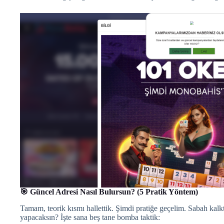
🎯 Güncel Adresi Nasıl Bulursun? (5 Pratik Yöntem)
Tamam, teorik kısmı hallettik. Şimdi pratiğe geçelim. Sabah kalk
yapacaksın? İşte sana beş tane bomba taktik: