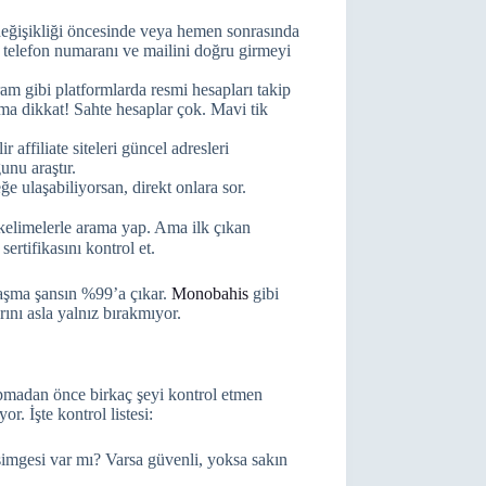
 değişikliği öncesinde veya hemen sonrasında
n telefon numaranı ve mailini doğru girmeyi
am gibi platformlarda resmi hesapları takip
Ama dikkat! Sahte hesaplar çok. Mavi tik
 affiliate siteleri güncel adresleri
unu araştır.
ğe ulaşabiliyorsan, direkt onlara sor.
kelimelerle arama yap. Ama ilk çıkan
rtifikasını kontrol et.
laşma şansın %99’a çıkar.
Monobahis
gibi
rını asla yalnız bırakmıyor.
pmadan önce birkaç şeyi kontrol etmen
. İşte kontrol listesi:
simgesi var mı? Varsa güvenli, yoksa sakın