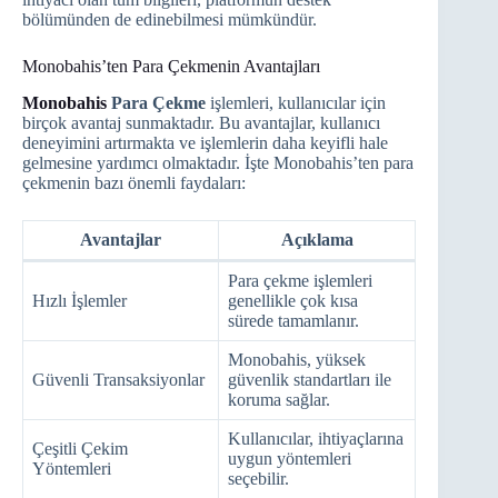
bölümünden de edinebilmesi mümkündür.
Monobahis’ten Para Çekmenin Avantajları
Monobahis
Para Çekme
işlemleri, kullanıcılar için
birçok avantaj sunmaktadır. Bu avantajlar, kullanıcı
deneyimini artırmakta ve işlemlerin daha keyifli hale
gelmesine yardımcı olmaktadır. İşte Monobahis’ten para
çekmenin bazı önemli faydaları:
Avantajlar
Açıklama
Para çekme işlemleri
Hızlı İşlemler
genellikle çok kısa
sürede tamamlanır.
Monobahis, yüksek
Güvenli Transaksiyonlar
güvenlik standartları ile
koruma sağlar.
Kullanıcılar, ihtiyaçlarına
Çeşitli Çekim
uygun yöntemleri
Yöntemleri
seçebilir.