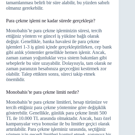
tamamlanması belirli bir süre alabilir, bu yüzden sabırlı
olmanız gerekebilir.
Para çekme işlemi ne kadar sürede gerçekleşir?
Monobahis’te para çekme işleminizin süresi, tercih
ettiğiniz yöntem ve güncel iş yüküne bağlı olarak
değişir. Genellikle, banka havalesi ile para çekme
işlemleri 1-3 iş günü içinde gerçekleştirilirken, cep bank
gibi anlık yöntemler genellikle hemen işlenir. Ancak,
zaman zaman yoğunluklar veya sistem bakımları gibi
sebeplerle bu süre uzayabilir. Dolayısıyla, tam olarak ne
zaman paranızın hesabınıza geçeceğini kestirmek zor
olabilir. Talep ettikten sonra, süreci takip etmek
önemlidir.
Monobahis’te para çekme limiti nedir?
Monobahis’te para çekme limitleri, hesap türünüze ve
tercih ettiğiniz para çekme yöntemine göre değişiklik
gösterebilir. Genellikle, günlük para çekme limiti 500
TL ile 10.000 TL arasında olmaktadır. Ancak, bazı özel
kampanyalar veya bonuslar ile bu limitler geçici olarak
artırılabilir. Para çekme işleminiz sırasında, seçtiğiniz
yöntem için geçerli limitleri kontrol etmek, sorunsuz bir