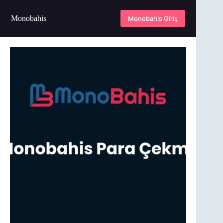
Skip
to
Monobahis
Monobahis Giriş
content