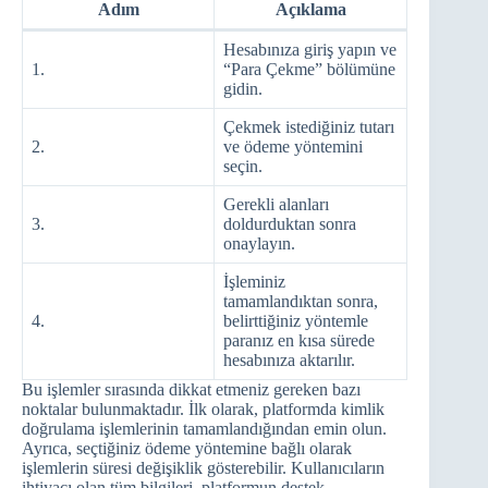
Adım
Açıklama
Hesabınıza giriş yapın ve
1.
“Para Çekme” bölümüne
gidin.
Çekmek istediğiniz tutarı
2.
ve ödeme yöntemini
seçin.
Gerekli alanları
3.
doldurduktan sonra
onaylayın.
İşleminiz
tamamlandıktan sonra,
4.
belirttiğiniz yöntemle
paranız en kısa sürede
hesabınıza aktarılır.
Bu işlemler sırasında dikkat etmeniz gereken bazı
noktalar bulunmaktadır. İlk olarak, platformda kimlik
doğrulama işlemlerinin tamamlandığından emin olun.
Ayrıca, seçtiğiniz ödeme yöntemine bağlı olarak
işlemlerin süresi değişiklik gösterebilir. Kullanıcıların
ihtiyacı olan tüm bilgileri, platformun destek