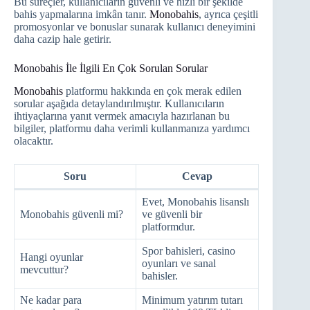
Bu süreçler, kullanıcıların güvenli ve hızlı bir şekilde
bahis yapmalarına imkân tanır.
Monobahis
, ayrıca çeşitli
promosyonlar ve bonuslar sunarak kullanıcı deneyimini
daha cazip hale getirir.
Monobahis İle İlgili En Çok Sorulan Sorular
Monobahis
platformu hakkında en çok merak edilen
sorular aşağıda detaylandırılmıştır. Kullanıcıların
ihtiyaçlarına yanıt vermek amacıyla hazırlanan bu
bilgiler, platformu daha verimli kullanmanıza yardımcı
olacaktır.
Soru
Cevap
Evet, Monobahis lisanslı
Monobahis güvenli mi?
ve güvenli bir
platformdur.
Spor bahisleri, casino
Hangi oyunlar
oyunları ve sanal
mevcuttur?
bahisler.
Ne kadar para
Minimum yatırım tutarı