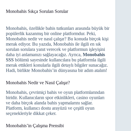
Monobahis Sıkça Sorulan Sorular
Monobahis, özellikle bahis tutkunları arasında büyük bir
popülerlik kazanmış bir online platformdur. Peki,
Monobahis nedir ve nasıl çalışır? Bu konuda birçok kişi
merak ediyor. Bu yazıda, Monobahis ile ilgili en sık
sorulan sorulara yanıt verecek ve platformun işleyişini
daha iyi anlamanızı sağlayacağız. Ayrıca,
Monobahis
SSS
bölümü sayesinde kullancılara bu platformla ilgili
merak ettikleri konularla ilgili detaylı bilgiler sunacağız.
Hadi, birlikte Monobahis’in dünyasına bir adım atalım!
Monobahis Nedir ve Nasıl Çalışır?
Monobahis, çevrimiçi bahis ve oyun platformlarından
biridir. Kullanıcıların spor etkinlikleri, casino oyunları
ve daha birçok alanda bahis yapmalarını sağlar.
Platform, kullanıcı dostu arayüzü ve çeşitli oyun
seçenekleriyle dikkat çeker.
Monobahis’in Çalışma Prensibi