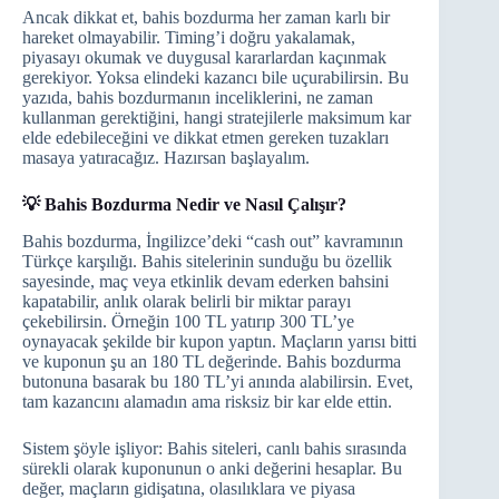
Ancak dikkat et, bahis bozdurma her zaman karlı bir
hareket olmayabilir. Timing’i doğru yakalamak,
piyasayı okumak ve duygusal kararlardan kaçınmak
gerekiyor. Yoksa elindeki kazancı bile uçurabilirsin. Bu
yazıda, bahis bozdurmanın inceliklerini, ne zaman
kullanman gerektiğini, hangi stratejilerle maksimum kar
elde edebileceğini ve dikkat etmen gereken tuzakları
masaya yatıracağız. Hazırsan başlayalım.
💡 Bahis Bozdurma Nedir ve Nasıl Çalışır?
Bahis bozdurma, İngilizce’deki “cash out” kavramının
Türkçe karşılığı. Bahis sitelerinin sunduğu bu özellik
sayesinde, maç veya etkinlik devam ederken bahsini
kapatabilir, anlık olarak belirli bir miktar parayı
çekebilirsin. Örneğin 100 TL yatırıp 300 TL’ye
oynayacak şekilde bir kupon yaptın. Maçların yarısı bitti
ve kuponun şu an 180 TL değerinde. Bahis bozdurma
butonuna basarak bu 180 TL’yi anında alabilirsin. Evet,
tam kazancını alamadın ama risksiz bir kar elde ettin.
Sistem şöyle işliyor: Bahis siteleri, canlı bahis sırasında
sürekli olarak kuponunun o anki değerini hesaplar. Bu
değer, maçların gidişatına, olasılıklara ve piyasa