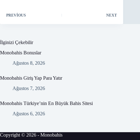
PREVIOUS
NEXT
İlginizi Çekebilir
Monobahis Bonuslar
Ağustos 8, 2026
Monobahis Giriş Yap Para Yatır
Ağustos 7, 2026
Monobahis Türkiye’nin En Büyük Bahis Sitesi
Ağustos 6, 2026
Copyright © 2026 - Monobahis