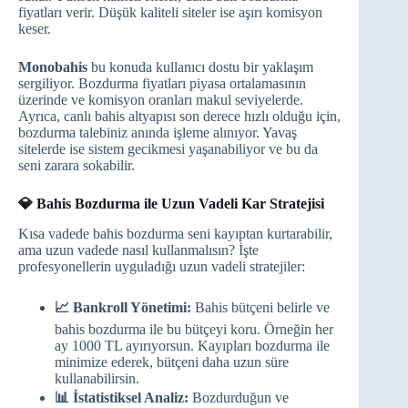
fiyatları verir. Düşük kaliteli siteler ise aşırı komisyon
keser.
Monobahis
bu konuda kullanıcı dostu bir yaklaşım
sergiliyor. Bozdurma fiyatları piyasa ortalamasının
üzerinde ve komisyon oranları makul seviyelerde.
Ayrıca, canlı bahis altyapısı son derece hızlı olduğu için,
bozdurma talebiniz anında işleme alınıyor. Yavaş
sitelerde ise sistem gecikmesi yaşanabiliyor ve bu da
seni zarara sokabilir.
💎 Bahis Bozdurma ile Uzun Vadeli Kar Stratejisi
Kısa vadede bahis bozdurma seni kayıptan kurtarabilir,
ama uzun vadede nasıl kullanmalısın? İşte
profesyonellerin uyguladığı uzun vadeli stratejiler:
📈 Bankroll Yönetimi:
Bahis bütçeni belirle ve
bahis bozdurma ile bu bütçeyi koru. Örneğin her
ay 1000 TL ayırıyorsun. Kayıpları bozdurma ile
minimize ederek, bütçeni daha uzun süre
kullanabilirsin.
📊 İstatistiksel Analiz:
Bozdurduğun ve