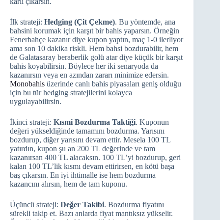
karlı çıkarsın.
İlk strateji:
Hedging (Çit Çekme)
. Bu yöntemde, ana
bahsini korumak için karşıt bir bahis yaparsın. Örneğin
Fenerbahçe kazanır diye kupon yaptın, maç 1-0 ilerliyor
ama son 10 dakika riskli. Hem bahsi bozdurabilir, hem
de Galatasaray beraberlik golü atar diye küçük bir karşıt
bahis koyabilirsin. Böylece her iki senaryoda da
kazanırsın veya en azından zararı minimize edersin.
Monobahis
üzerinde canlı bahis piyasaları geniş olduğu
için bu tür hedging stratejilerini kolayca
uygulayabilirsin.
İkinci strateji:
Kısmi Bozdurma Taktiği
. Kuponun
değeri yükseldiğinde tamamını bozdurma. Yarısını
bozdurup, diğer yarısını devam ettir. Mesela 100 TL
yatırdın, kupon şu an 200 TL değerinde ve tam
kazanırsan 400 TL alacaksın. 100 TL’yi bozdurup, geri
kalan 100 TL’lik kısmı devam ettirirsen, en kötü başa
baş çıkarsın. En iyi ihtimalle ise hem bozdurma
kazancını alırsın, hem de tam kuponu.
Üçüncü strateji:
Değer Takibi
. Bozdurma fiyatını
sürekli takip et. Bazı anlarda fiyat mantıksız yükselir.