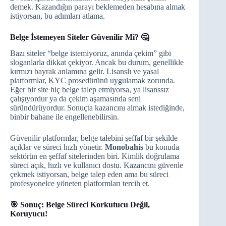
demek. Kazandığın parayı beklemeden hesabına almak
istiyorsan, bu adımları atlama.
Belge İstemeyen Siteler Güvenilir Mi? 🤔
Bazı siteler “belge istemiyoruz, anında çekim” gibi
sloganlarla dikkat çekiyor. Ancak bu durum, genellikle
kırmızı bayrak anlamına gelir. Lisanslı ve yasal
platformlar, KYC prosedürünü uygulamak zorunda.
Eğer bir site hiç belge talep etmiyorsa, ya lisanssız
çalışıyordur ya da çekim aşamasında seni
süründürüyordur. Sonuçta kazancını almak istediğinde,
binbir bahane ile engellenebilirsin.
Güvenilir platformlar, belge talebini şeffaf bir şekilde
açıklar ve süreci hızlı yönetir.
Monobahis
bu konuda
sektörün en şeffaf sitelerinden biri. Kimlik doğrulama
süreci açık, hızlı ve kullanıcı dostu. Kazancını güvenle
çekmek istiyorsan, belge talep eden ama bu süreci
profesyonelce yöneten platformları tercih et.
🎯 Sonuç: Belge Süreci Korkutucu Değil,
Koruyucu!