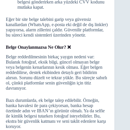
belgesi gönderirken arka yüzdeki CVV kodunu
mutlaka kapat.
Eğer bir site belge talebini garip veya güvensiz
kanallardan (WhatsApp, e-posta eki değil de dış linkler)
yapıyorsa, alarm zillerini çaldır. Güvenilir platformlar,
bu süreci kendi sistemleri üzerinden yönetir.
Belge Onaylanmazsa Ne Olur? ❌
Belge reddedilmesinin birkaç yaygın nedeni var:
Bulanık fotoğraf, eksik bilgi, güncel olmayan belge
veya belgenin kenarlarının kesik olması. Eğer belgen
reddedilirse, destek ekibinden detaylı geri bildirim
alırsın. Sorunu düzelt ve tekrar yükle. Bu süreçte sabırlı
ol, çünkü platformlar senin güvenliğin için titiz
davranıyor.
Bazı durumlarda, ek belge talep edilebilir. Örneğin,
banka havalesi ile para çekiyorsan, banka hesap
özetinde adın ve IBAN’ın görünür olmalı. Ya da selfie
ile kimlik belgesi tutarken fotoğraf isteyebilirler. Bu,
ekstra bir güvenlik katmanı ve seni taklit edenlere karşı
koruyor.