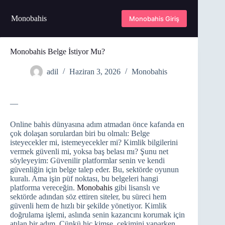
Skip
to
Monobahis
Monobahis Giriş
content
Monobahis Belge İstiyor Mu?
adil
Haziran 3, 2026
Monobahis
—
Online bahis dünyasına adım atmadan önce kafanda en
çok dolaşan sorulardan biri bu olmalı: Belge
isteyecekler mi, istemeyecekler mi? Kimlik bilgilerini
vermek güvenli mi, yoksa baş belası mı? Şunu net
söyleyeyim: Güvenilir platformlar senin ve kendi
güvenliğin için belge talep eder. Bu, sektörde oyunun
kuralı. Ama işin püf noktası, bu belgeleri hangi
platforma vereceğin.
Monobahis
gibi lisanslı ve
sektörde adından söz ettiren siteler, bu süreci hem
güvenli hem de hızlı bir şekilde yönetiyor. Kimlik
doğrulama işlemi, aslında senin kazancını korumak için
atılan bir adım. Çünkü hiç kimse, çekimini yaparken