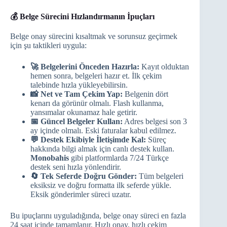
💰 Belge Sürecini Hızlandırmanın İpuçları
Belge onay sürecini kısaltmak ve sorunsuz geçirmek
için şu taktikleri uygula:
🚀 Belgelerini Önceden Hazırla:
Kayıt olduktan
hemen sonra, belgeleri hazır et. İlk çekim
talebinde hızla yükleyebilirsin.
📸 Net ve Tam Çekim Yap:
Belgenin dört
kenarı da görünür olmalı. Flash kullanma,
yansımalar okunamaz hale getirir.
📅 Güncel Belgeler Kullan:
Adres belgesi son 3
ay içinde olmalı. Eski faturalar kabul edilmez.
💬 Destek Ekibiyle İletişimde Kal:
Süreç
hakkında bilgi almak için canlı destek kullan.
Monobahis
gibi platformlarda 7/24 Türkçe
destek seni hızla yönlendirir.
🔄 Tek Seferde Doğru Gönder:
Tüm belgeleri
eksiksiz ve doğru formatta ilk seferde yükle.
Eksik gönderimler süreci uzatır.
Bu ipuçlarını uyguladığında, belge onay süreci en fazla
24 saat içinde tamamlanır. Hızlı onay, hızlı çekim