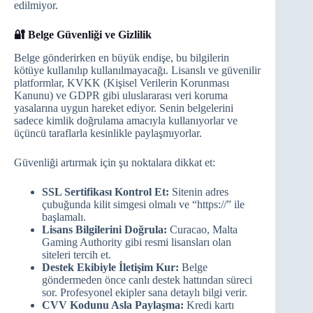
edilmiyor.
🔐 Belge Güvenliği ve Gizlilik
Belge gönderirken en büyük endişe, bu bilgilerin
kötüye kullanılıp kullanılmayacağı. Lisanslı ve güvenilir
platformlar, KVKK (Kişisel Verilerin Korunması
Kanunu) ve GDPR gibi uluslararası veri koruma
yasalarına uygun hareket ediyor. Senin belgelerini
sadece kimlik doğrulama amacıyla kullanıyorlar ve
üçüncü taraflarla kesinlikle paylaşmıyorlar.
Güvenliği artırmak için şu noktalara dikkat et:
SSL Sertifikası Kontrol Et:
Sitenin adres
çubuğunda kilit simgesi olmalı ve “https://” ile
başlamalı.
Lisans Bilgilerini Doğrula:
Curacao, Malta
Gaming Authority gibi resmi lisansları olan
siteleri tercih et.
Destek Ekibiyle İletişim Kur:
Belge
göndermeden önce canlı destek hattından süreci
sor. Profesyonel ekipler sana detaylı bilgi verir.
CVV Kodunu Asla Paylaşma:
Kredi kartı