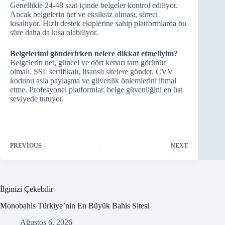
Genellikle 24-48 saat içinde belgeler kontrol ediliyor.
Ancak belgelerin net ve eksiksiz olması, süreci
kısaltıyor. Hızlı destek ekiplerine sahip platformlarda bu
süre daha da kısa olabiliyor.
Belgelerimi gönderirken nelere dikkat etmeliyim?
Belgelerin net, güncel ve dört kenarı tam görünür
olmalı. SSL sertifikalı, lisanslı sitelere gönder. CVV
kodunu asla paylaşma ve güvenlik önlemlerini ihmal
etme. Profesyonel platformlar, belge güvenliğini en üst
seviyede tutuyor.
PREVIOUS
NEXT
İlginizi Çekebilir
Monobahis Türkiye’nin En Büyük Bahis Sitesi
Ağustos 6, 2026