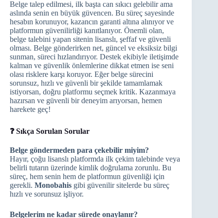
Belge talep edilmesi, ilk başta can sıkıcı gelebilir ama
aslında senin en büyük güvencen. Bu süreç sayesinde
hesabın korunuyor, kazancın garanti altına alınıyor ve
platformun güvenilirliği kanıtlanıyor. Önemli olan,
belge talebini yapan sitenin lisanslı, şeffaf ve güvenli
olması. Belge gönderirken net, güncel ve eksiksiz bilgi
sunman, süreci hızlandırıyor. Destek ekibiyle iletişimde
kalman ve güvenlik önlemlerine dikkat etmen ise seni
olası risklere karşı koruyor. Eğer belge sürecini
sorunsuz, hızlı ve güvenli bir şekilde tamamlamak
istiyorsan, doğru platformu seçmek kritik. Kazanmaya
hazırsan ve güvenli bir deneyim arıyorsan, hemen
harekete geç!
❓ Sıkça Sorulan Sorular
Belge göndermeden para çekebilir miyim?
Hayır, çoğu lisanslı platformda ilk çekim talebinde veya
belirli tutarın üzerinde kimlik doğrulama zorunlu. Bu
süreç, hem senin hem de platformun güvenliği için
gerekli.
Monobahis
gibi güvenilir sitelerde bu süreç
hızlı ve sorunsuz işliyor.
Belgelerim ne kadar sürede onaylanır?