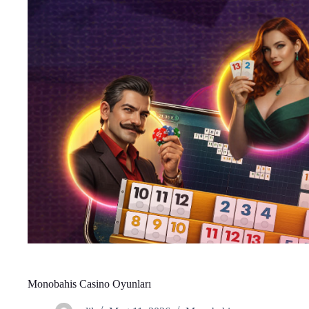
Monobahis Casino Oyunları