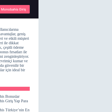
Monobahis Giriş
lanıcılarına
avantajlar, geniş
i ve etkili müşteri
ri ile dikkat
k, çeşitli ödeme
onus fırsatları ile
i zenginleştiriyor.
çevrimiçi kumar ve
da güvenilir bir
ar için ideal bir
is Bonuslar
is Giriş Yap Para
is Türkiye’nin En