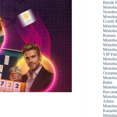
Büyük Ba
Monobah
Nereden 
Monobah
Ücretli 
Monobahi
Monoba
Bonusu V
Monobah
Monobah
Monobah
VIP Yat
Monobahi
Monobah
Monobah
Oynaman
Monobah
Bahis
Monobah
Baccara
Monobah
Adresi
Monobah
Kazandı
Monobah