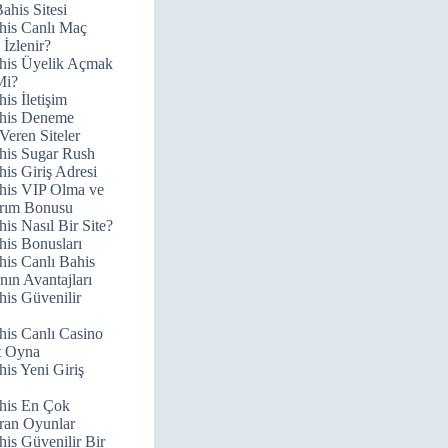
his Sitesi
is Canlı Maç
İzlenir?
is Üyelik Açmak
Mi?
s İletişim
his Deneme
eren Siteler
is Sugar Rush
is Giriş Adresi
is VIP Olma ve
ırım Bonusu
s Nasıl Bir Site?
is Bonusları
is Canlı Bahis
ın Avantajları
is Güvenilir
is Canlı Casino
t Oyna
is Yeni Giriş
is En Çok
ran Oyunlar
is Güvenilir Bir