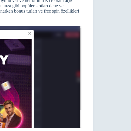
 oyunu var ve her birinin RTP oranı açık
anza gibi popüler slotları dene ve
arken bonus turları ve free spin özellikleri