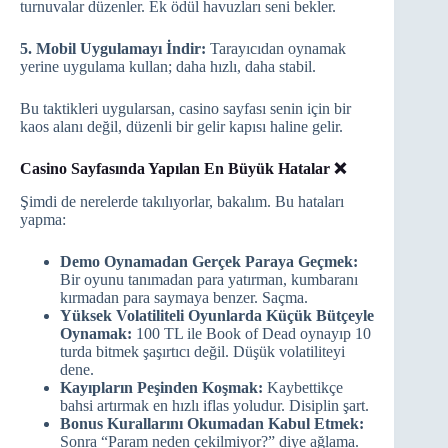
turnuvalar düzenler. Ek ödül havuzları seni bekler.
5. Mobil Uygulamayı İndir:
Tarayıcıdan oynamak
yerine uygulama kullan; daha hızlı, daha stabil.
Bu taktikleri uygularsan, casino sayfası senin için bir
kaos alanı değil, düzenli bir gelir kapısı haline gelir.
Casino Sayfasında Yapılan En Büyük Hatalar ❌
Şimdi de nerelerde takılıyorlar, bakalım. Bu hataları
yapma:
Demo Oynamadan Gerçek Paraya Geçmek:
Bir oyunu tanımadan para yatırman, kumbaranı
kırmadan para saymaya benzer. Saçma.
Yüksek Volatiliteli Oyunlarda Küçük Bütçeyle
Oynamak:
100 TL ile Book of Dead oynayıp 10
turda bitmek şaşırtıcı değil. Düşük volatiliteyi
dene.
Kayıpların Peşinden Koşmak:
Kaybettikçe
bahsi artırmak en hızlı iflas yoludur. Disiplin şart.
Bonus Kurallarını Okumadan Kabul Etmek:
Sonra “Param neden çekilmiyor?” diye ağlama.