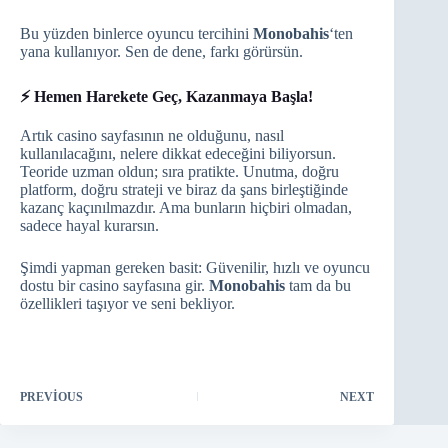
Bu yüzden binlerce oyuncu tercihini
Monobahis
‘ten
yana kullanıyor. Sen de dene, farkı görürsün.
⚡ Hemen Harekete Geç, Kazanmaya Başla!
Artık casino sayfasının ne olduğunu, nasıl
kullanılacağını, nelere dikkat edeceğini biliyorsun.
Teoride uzman oldun; sıra pratikte. Unutma, doğru
platform, doğru strateji ve biraz da şans birleştiğinde
kazanç kaçınılmazdır. Ama bunların hiçbiri olmadan,
sadece hayal kurarsın.
Şimdi yapman gereken basit: Güvenilir, hızlı ve oyuncu
dostu bir casino sayfasına gir.
Monobahis
tam da bu
özellikleri taşıyor ve seni bekliyor.
PREVIOUS
NEXT