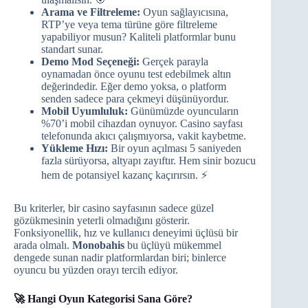
Arama ve Filtreleme:
Oyun sağlayıcısına,
RTP’ye veya tema türüne göre filtreleme
yapabiliyor musun? Kaliteli platformlar bunu
standart sunar.
Demo Mod Seçeneği:
Gerçek parayla
oynamadan önce oyunu test edebilmek altın
değerindedir. Eğer demo yoksa, o platform
senden sadece para çekmeyi düşünüyordur.
Mobil Uyumluluk:
Günümüzde oyuncuların
%70’i mobil cihazdan oynuyor. Casino sayfası
telefonunda akıcı çalışmıyorsa, vakit kaybetme.
Yükleme Hızı:
Bir oyun açılması 5 saniyeden
fazla sürüyorsa, altyapı zayıftır. Hem sinir bozucu
hem de potansiyel kazanç kaçırırsın. ⚡
Bu kriterler, bir casino sayfasının sadece güzel
gözükmesinin yeterli olmadığını gösterir.
Fonksiyonellik, hız ve kullanıcı deneyimi üçlüsü bir
arada olmalı.
Monobahis
bu üçlüyü mükemmel
dengede sunan nadir platformlardan biri; binlerce
oyuncu bu yüzden orayı tercih ediyor.
🚀 Hangi Oyun Kategorisi Sana Göre?