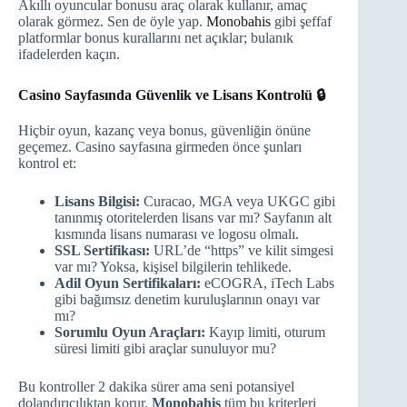
Akıllı oyuncular bonusu araç olarak kullanır, amaç
olarak görmez. Sen de öyle yap.
Monobahis
gibi şeffaf
platformlar bonus kurallarını net açıklar; bulanık
ifadelerden kaçın.
Casino Sayfasında Güvenlik ve Lisans Kontrolü 🔒
Hiçbir oyun, kazanç veya bonus, güvenliğin önüne
geçemez. Casino sayfasına girmeden önce şunları
kontrol et:
Lisans Bilgisi:
Curacao, MGA veya UKGC gibi
tanınmış otoritelerden lisans var mı? Sayfanın alt
kısmında lisans numarası ve logosu olmalı.
SSL Sertifikası:
URL’de “https” ve kilit simgesi
var mı? Yoksa, kişisel bilgilerin tehlikede.
Adil Oyun Sertifikaları:
eCOGRA, iTech Labs
gibi bağımsız denetim kuruluşlarının onayı var
mı?
Sorumlu Oyun Araçları:
Kayıp limiti, oturum
süresi limiti gibi araçlar sunuluyor mu?
Bu kontroller 2 dakika sürer ama seni potansiyel
dolandırıcılıktan korur.
Monobahis
tüm bu kriterleri