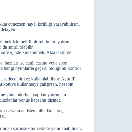
kat etmezsen hayal kırıklığı yaşayabilirsin.
detaylar:
lmek için belirli bir minimum yatırım
a sınırlı olabilir.
 süre içinde kullanılmalı. Aksi takdirde
, bazıları ise canlı casino veya spor
ce hangi oyunlarda geçerli olduğunu kontrol
sadece bir kez kullanılabiliyor. Aynı IP
u kötüye kullanmaya çalışırsan, hesabın
eme yöntemleriyle yapılan yatırımlarda
e-cüzdanlar bonus kapsamı dışında
ması yapman istenebilir. Bu süreç
 ol.
ından sorunsuz bir şekilde yararlanabilirsin.