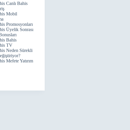
is Canlı Bahis
riş
is Mobil
ma
is Promosyonları
is Üyelik Sonrası
Bonusları
is Bahis
his TV
is Neden Sürekli
ğiştiriyor?
is Mefete Yatırım