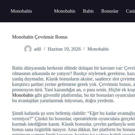
Skip
to
Monobahis
Monobahis
Bahis
Bonuslar
Casi
content
Monobahis Çevrimsiz Bonus
adil
Haziran 19, 2026
Monobahis
Bahis dünyasında herkesin dilinde dolaşan bir kavram var: Çevr
olmasının arkasında ne yatıyor? Basitçe söylemek gerekirse, kaz
yanlış duymadın. Klasik bonusların aksine, saatlerce slot çevirme
karıştırıcı şartları yerine getirmene gerek yok. Çevrimsiz bonus, 
promosyon türü. Yani kazandığın an, o para senin. Hiçbir ek koş
Monobahis
gibi güvenilir platformlar, bu tür bonusları oyuncular
bu avantajdan yararlanmak istiyorsan, doğru yerdesin.
Şimdi kafanda şu soru belirmiş olabilir: “Eğer bu kadar avantajl
vermiyor?” Çünkü bu bonuslar, operatörlerin oyunculara gerçekte
kurmak istediğinin kanıtı. Klasik bonuslar, çevrim şartlarıyla se
bonus sana özgürlük tanıyor. Ama dikkat, her platform bu bonus
minimum yatırım limiti koyuyor, bazıları ise sadece belirli oyun