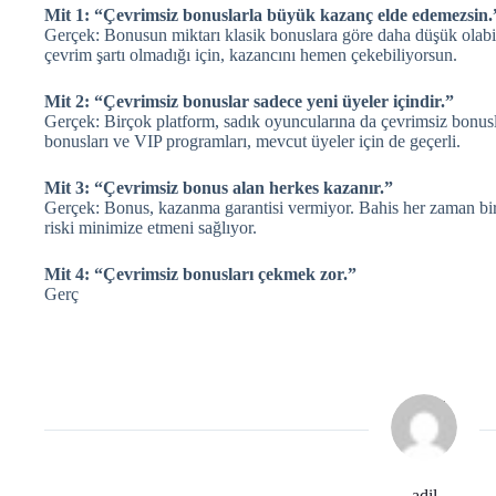
Mit 1: “Çevrimsiz bonuslarla büyük kazanç elde edemezsin.
Gerçek: Bonusun miktarı klasik bonuslara göre daha düşük olabil
çevrim şartı olmadığı için, kazancını hemen çekebiliyorsun.
Mit 2: “Çevrimsiz bonuslar sadece yeni üyeler içindir.”
Gerçek: Birçok platform, sadık oyuncularına da çevrimsiz bonusl
bonusları ve VIP programları, mevcut üyeler için de geçerli.
Mit 3: “Çevrimsiz bonus alan herkes kazanır.”
Gerçek: Bonus, kazanma garantisi vermiyor. Bahis her zaman bir
riski minimize etmeni sağlıyor.
Mit 4: “Çevrimsiz bonusları çekmek zor.”
Gerç
adil