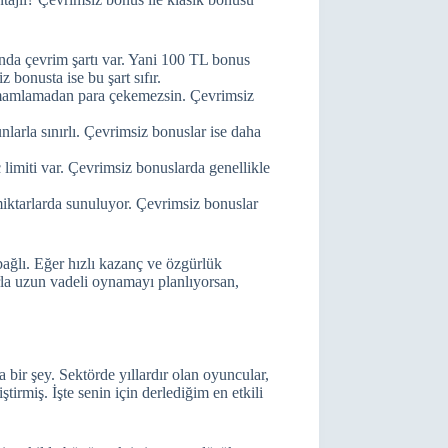
nda çevrim şartı var. Yani 100 TL bonus
bonusta ise bu şart sıfır.
amamlamadan para çekemezsin. Çevrimsiz
nlarla sınırlı. Çevrimsiz bonuslar ise daha
imiti var. Çevrimsiz bonuslarda genellikle
iktarlarda sunuluyor. Çevrimsiz bonuslar
ağlı. Eğer hızlı kazanç ve özgürlük
la uzun vadeli oynamayı planlıyorsan,
bir şey. Sektörde yıllardır olan oyuncular,
irmiş. İşte senin için derlediğim en etkili