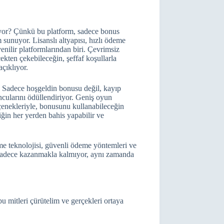
yor? Çünkü bu platform, sadece bonus
unuyor. Lisanslı altyapısı, hızlı ödeme
enilir platformlarından biri. Çevrimsiz
ekten çekebileceğin, şeffaf koşullarla
açıklıyor.
. Sadece hoşgeldin bonusu değil, kayıp
ncularını ödüllendiriyor. Geniş oyun
eçenekleriyle, bonusunu kullanabileceğin
ğin her yerden bahis yapabilir ve
me teknolojisi, güvenli ödeme yöntemleri ve
ni sadece kazanmakla kalmıyor, aynı zamanda
bu mitleri çürütelim ve gerçekleri ortaya