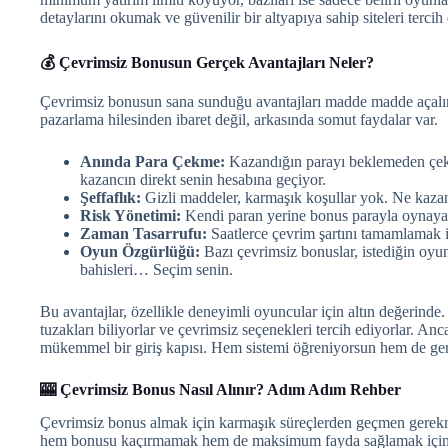
detaylarını okumak ve güvenilir bir altyapıya sahip siteleri terci
💰 Çevrimsiz Bonusun Gerçek Avantajları Neler?
Çevrimsiz bonusun sana sunduğu avantajları madde madde açalı
pazarlama hilesinden ibaret değil, arkasında somut faydalar var.
Anında Para Çekme:
Kazandığın parayı beklemeden çekeb
kazancın direkt senin hesabına geçiyor.
Şeffaflık:
Gizli maddeler, karmaşık koşullar yok. Ne kaza
Risk Yönetimi:
Kendi paran yerine bonus parayla oynayar
Zaman Tasarrufu:
Saatlerce çevrim şartını tamamlamak 
Oyun Özgürlüğü:
Bazı çevrimsiz bonuslar, istediğin oyund
bahisleri… Seçim senin.
Bu avantajlar, özellikle deneyimli oyuncular için altın değerinde
tuzakları biliyorlar ve çevrimsiz seçenekleri tercih ediyorlar. An
mükemmel bir giriş kapısı. Hem sistemi öğreniyorsun hem de ge
🎰 Çevrimsiz Bonus Nasıl Alınır? Adım Adım Rehber
Çevrimsiz bonus almak için karmaşık süreçlerden geçmen gerekm
hem bonusu kaçırmamak hem de maksimum fayda sağlamak için kr