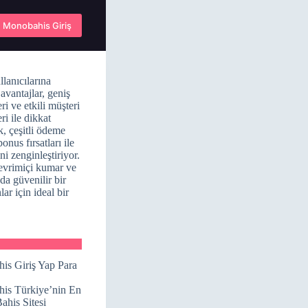
Monobahis Giriş
lanıcılarına
avantajlar, geniş
i ve etkili müşteri
ri ile dikkat
k, çeşitli ödeme
onus fırsatları ile
i zenginleştiriyor.
çevrimiçi kumar ve
da güvenilir bir
ar için ideal bir
is Giriş Yap Para
is Türkiye’nin En
his Sitesi