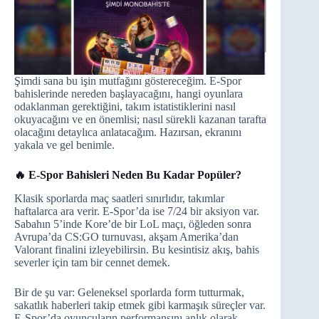
Şimdi sana bu işin mutfağını göstereceğim. E-Spor
bahislerinde nereden başlayacağını, hangi oyunlara
odaklanman gerektiğini, takım istatistiklerini nasıl
okuyacağını ve en önemlisi; nasıl sürekli kazanan tarafta
olacağını detaylıca anlatacağım. Hazırsan, ekranını
yakala ve gel benimle.
🔥 E-Spor Bahisleri Neden Bu Kadar Popüler?
Klasik sporlarda maç saatleri sınırlıdır, takımlar
haftalarca ara verir. E-Spor’da ise 7/24 bir aksiyon var.
Sabahın 5’inde Kore’de bir LoL maçı, öğleden sonra
Avrupa’da CS:GO turnuvası, akşam Amerika’dan
Valorant finalini izleyebilirsin. Bu kesintisiz akış, bahis
severler için tam bir cennet demek.
Bir de şu var: Geleneksel sporlarda form tutturmak,
sakatlık haberleri takip etmek gibi karmaşık süreçler var.
E-Spor’da oyuncuların performansını anlık olarak