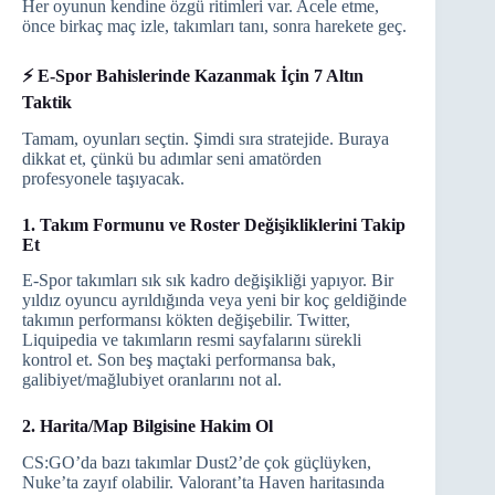
Her oyunun kendine özgü ritimleri var. Acele etme,
önce birkaç maç izle, takımları tanı, sonra harekete geç.
⚡ E-Spor Bahislerinde Kazanmak İçin 7 Altın
Taktik
Tamam, oyunları seçtin. Şimdi sıra stratejide. Buraya
dikkat et, çünkü bu adımlar seni amatörden
profesyonele taşıyacak.
1. Takım Formunu ve Roster Değişikliklerini Takip
Et
E-Spor takımları sık sık kadro değişikliği yapıyor. Bir
yıldız oyuncu ayrıldığında veya yeni bir koç geldiğinde
takımın performansı kökten değişebilir. Twitter,
Liquipedia ve takımların resmi sayfalarını sürekli
kontrol et. Son beş maçtaki performansa bak,
galibiyet/mağlubiyet oranlarını not al.
2. Harita/Map Bilgisine Hakim Ol
CS:GO’da bazı takımlar Dust2’de çok güçlüyken,
Nuke’ta zayıf olabilir. Valorant’ta Haven haritasında