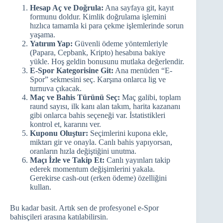
Hesap Aç ve Doğrula:
Ana sayfaya git, kayıt
formunu doldur. Kimlik doğrulama işlemini
hızlıca tamamla ki para çekme işlemlerinde sorun
yaşama.
Yatırım Yap:
Güvenli ödeme yöntemleriyle
(Papara, Cepbank, Kripto) hesabına bakiye
yükle. Hoş geldin bonusunu mutlaka değerlendir.
E-Spor Kategorisine Git:
Ana menüden “E-
Spor” sekmesini seç. Karşına onlarca lig ve
turnuva çıkacak.
Maç ve Bahis Türünü Seç:
Maç galibi, toplam
raund sayısı, ilk kanı alan takım, harita kazananı
gibi onlarca bahis seçeneği var. İstatistikleri
kontrol et, kararını ver.
Kuponu Oluştur:
Seçimlerini kupona ekle,
miktarı gir ve onayla. Canlı bahis yapıyorsan,
oranların hızla değiştiğini unutma.
Maçı İzle ve Takip Et:
Canlı yayınları takip
ederek momentum değişimlerini yakala.
Gerekirse cash-out (erken ödeme) özelliğini
kullan.
Bu kadar basit. Artık sen de profesyonel e-Spor
bahisçileri arasına katılabilirsin.