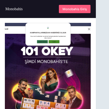
Skip
to
Monobahis
Monobahis Giriş
content