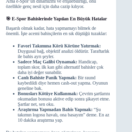
Ama e-Spor’un dinamizmi ve erişilebilirliği, onu
özellikle genç nesil için daha cazip kılıyor.
🎯 E-Spor Bahislerinde Yapılan En Büyük Hatalar
Başarılı olmak kadar, hata yapmamayı bilmek de
önemli. İşte acemi bahisçilerin en sık düştüğü tuzaklar:
Favori Takımına Körü Körüne Yatırmak:
Duygusal bağ, objektif analizi öldürür. Taraftarlık
ile bahis ayrı şeyler.
Sadece Maç Galibi Oynamak:
Handicap,
toplam skor, ilk kan gibi alternatif bahisler çok
daha iyi değer sunabilir.
Canlı Bahiste Panik Yapmak:
Bir raund
kaybedildi diye hemen cash-out yapma. Oyunun
geneline bak.
Bonusları Kötüye Kullanmak:
Çevrim şartlarını
okumadan bonusu aktive edip sonra şikayet etme.
Şartlar net, sen oku.
Araştırma Yapmadan Bahis Yapmak:
“Şu
takımın logosu havalı, ona basayım” deme. En az
10 dakika araştırma yap.