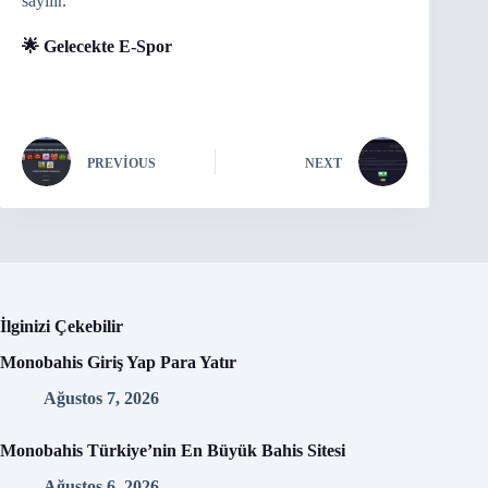
sayılır.
🌟 Gelecekte E-Spor
PREVIOUS
NEXT
İlginizi Çekebilir
Monobahis Giriş Yap Para Yatır
Ağustos 7, 2026
Monobahis Türkiye’nin En Büyük Bahis Sitesi
Ağustos 6, 2026