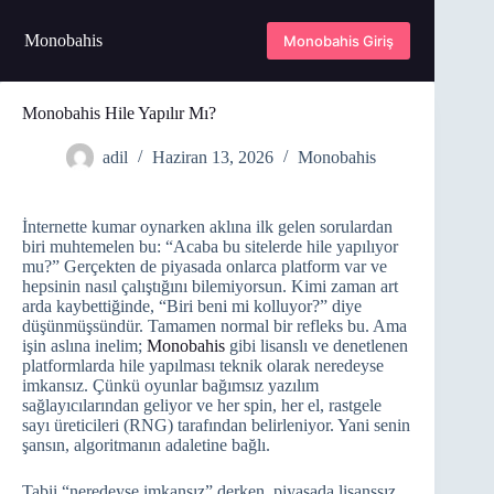
Skip
to
Monobahis
Monobahis Giriş
content
Monobahis Hile Yapılır Mı?
adil
Haziran 13, 2026
Monobahis
İnternette kumar oynarken aklına ilk gelen sorulardan
biri muhtemelen bu: “Acaba bu sitelerde hile yapılıyor
mu?” Gerçekten de piyasada onlarca platform var ve
hepsinin nasıl çalıştığını bilemiyorsun. Kimi zaman art
arda kaybettiğinde, “Biri beni mi kolluyor?” diye
düşünmüşsündür. Tamamen normal bir refleks bu. Ama
işin aslına inelim;
Monobahis
gibi lisanslı ve denetlenen
platformlarda hile yapılması teknik olarak neredeyse
imkansız. Çünkü oyunlar bağımsız yazılım
sağlayıcılarından geliyor ve her spin, her el, rastgele
sayı üreticileri (RNG) tarafından belirleniyor. Yani senin
şansın, algoritmanın adaletine bağlı.
Tabii “neredeyse imkansız” derken, piyasada lisanssız,