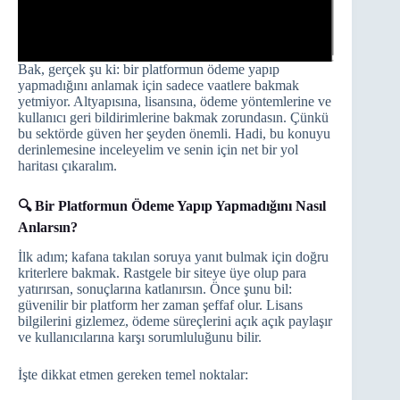
Bak, gerçek şu ki: bir platformun ödeme yapıp
yapmadığını anlamak için sadece vaatlere bakmak
yetmiyor. Altyapısına, lisansına, ödeme yöntemlerine ve
kullanıcı geri bildirimlerine bakmak zorundasın. Çünkü
bu sektörde güven her şeyden önemli. Hadi, bu konuyu
derinlemesine inceleyelim ve senin için net bir yol
haritası çıkaralım.
🔍 Bir Platformun Ödeme Yapıp Yapmadığını Nasıl
Anlarsın?
İlk adım; kafana takılan soruya yanıt bulmak için doğru
kriterlere bakmak. Rastgele bir siteye üye olup para
yatırırsan, sonuçlarına katlanırsın. Önce şunu bil:
güvenilir bir platform her zaman şeffaf olur. Lisans
bilgilerini gizlemez, ödeme süreçlerini açık açık paylaşır
ve kullanıcılarına karşı sorumluluğunu bilir.
İşte dikkat etmen gereken temel noktalar: