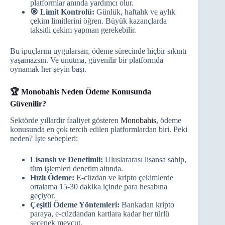
platformlar anında yardımcı olur.
🎯 Limit Kontrolü:
Günlük, haftalık ve aylık
çekim limitlerini öğren. Büyük kazançlarda
taksitli çekim yapman gerekebilir.
Bu ipuçlarını uygularsan, ödeme sürecinde hiçbir sıkıntı
yaşamazsın. Ve unutma, güvenilir bir platformda
oynamak her şeyin başı.
🏆 Monobahis Neden Ödeme Konusunda
Güvenilir?
Sektörde yıllardır faaliyet gösteren
Monobahis
, ödeme
konusunda en çok tercih edilen platformlardan biri. Peki
neden? İşte sebepleri:
Lisanslı ve Denetimli:
Uluslararası lisansa sahip,
tüm işlemleri denetim altında.
Hızlı Ödeme:
E-cüzdan ve kripto çekimlerde
ortalama 15-30 dakika içinde para hesabına
geçiyor.
Çeşitli Ödeme Yöntemleri:
Bankadan kripto
paraya, e-cüzdandan kartlara kadar her türlü
seçenek mevcut.