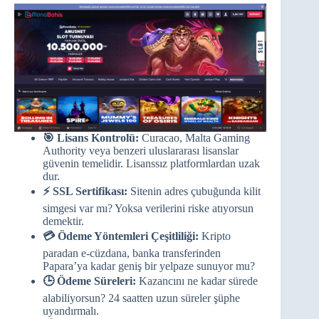
🎯 Lisans Kontrolü:
Curacao, Malta Gaming
Authority veya benzeri uluslararası lisanslar
güvenin temelidir. Lisanssız platformlardan uzak
dur.
⚡ SSL Sertifikası:
Sitenin adres çubuğunda kilit
simgesi var mı? Yoksa verilerini riske atıyorsun
demektir.
💳 Ödeme Yöntemleri Çeşitliliği:
Kripto
paradan e-cüzdana, banka transferinden
Papara’ya kadar geniş bir yelpaze sunuyor mu?
🕒 Ödeme Süreleri:
Kazancını ne kadar sürede
alabiliyorsun? 24 saatten uzun süreler şüphe
uyandırmalı.