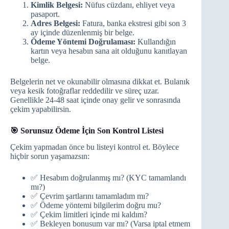
Kimlik Belgesi:
Nüfus cüzdanı, ehliyet veya
pasaport.
Adres Belgesi:
Fatura, banka ekstresi gibi son 3
ay içinde düzenlenmiş bir belge.
Ödeme Yöntemi Doğrulaması:
Kullandığın
kartın veya hesabın sana ait olduğunu kanıtlayan
belge.
Belgelerin net ve okunabilir olmasına dikkat et. Bulanık
veya kesik fotoğraflar reddedilir ve süreç uzar.
Genellikle 24-48 saat içinde onay gelir ve sonrasında
çekim yapabilirsin.
🎯 Sorunsuz Ödeme İçin Son Kontrol Listesi
Çekim yapmadan önce bu listeyi kontrol et. Böylece
hiçbir sorun yaşamazsın:
✅ Hesabım doğrulanmış mı? (KYC tamamlandı
mı?)
✅ Çevrim şartlarını tamamladım mı?
✅ Ödeme yöntemi bilgilerim doğru mu?
✅ Çekim limitleri içinde mi kaldım?
✅ Bekleyen bonusum var mı? (Varsa iptal etmem