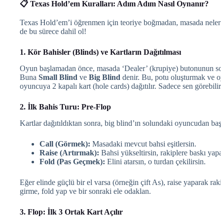
📋 Texas Hold’em Kuralları: Adım Adım Nasıl Oynanır?
Texas Hold’em’i öğrenmen için teoriye boğmadan, masada neler
de bu sürece dahil ol!
1. Kör Bahisler (Blinds) ve Kartların Dağıtılması
Oyun başlamadan önce, masada ‘Dealer’ (krupiye) butonunun sol
Buna
Small Blind
ve
Big Blind
denir. Bu, potu oluşturmak ve o
oyuncuya 2 kapalı kart (hole cards) dağıtılır. Sadece sen görebili
2. İlk Bahis Turu: Pre-Flop
Kartlar dağıtıldıktan sonra, big blind’ın solundaki oyuncudan başl
Call (Görmek):
Masadaki mevcut bahsi eşitlersin.
Raise (Artırmak):
Bahsi yükseltirsin, rakiplere baskı yapa
Fold (Pas Geçmek):
Elini atarsın, o turdan çekilirsin.
Eğer elinde güçlü bir el varsa (örneğin çift As), raise yaparak raki
girme, fold yap ve bir sonraki ele odaklan.
3. Flop: İlk 3 Ortak Kart Açılır