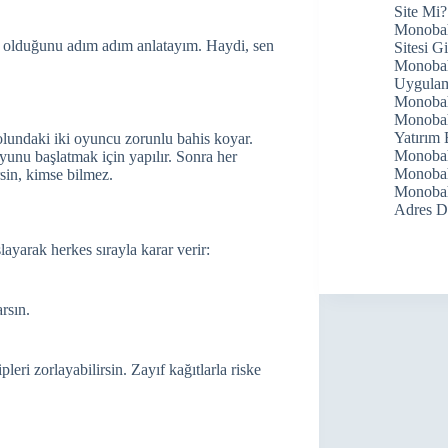
Site Mi?
Monobah
 olduğunu adım adım anlatayım. Haydi, sen
Sitesi Gi
Monobah
Uygula
Monobah
Monobah
Yatırım 
undaki iki oyuncu zorunlu bahis koyar.
Monobah
yunu başlatmak için yapılır. Sonra her
Monoba
rsin, kimse bilmez.
Monobah
Adres De
ayarak herkes sırayla karar verir:
rsın.
pleri zorlayabilirsin. Zayıf kağıtlarla riske