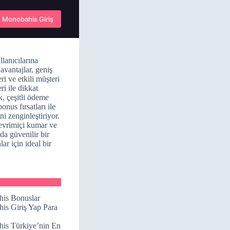
Monobahis Giriş
lanıcılarına
avantajlar, geniş
i ve etkili müşteri
ri ile dikkat
k, çeşitli ödeme
onus fırsatları ile
i zenginleştiriyor.
çevrimiçi kumar ve
da güvenilir bir
ar için ideal bir
is Bonuslar
is Giriş Yap Para
is Türkiye’nin En