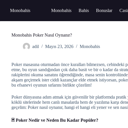
Skip
to
Monobahis
Monobahis
Bahis
Bonuslar
Casi
content
Monobahis Poker Nasıl Oynanır?
adil
Mayıs 23, 2026
Monobahis
Poker masasına oturmadan önce kuralları bilmezsen, cebindeki p
etme, bu oyun sandığından çok daha basit ve bir o kadar da strate
rakiplerini okuma sanatını öğrendiğinde, masa senin kontrolünde o
akşam geçirmek ister ciddi kazançlar elde etmek istiyorsan, poker
bu efsanevi oyunun sırlarını birlikte çözelim!
Poker dünyasına adım atmak için güvenilir bir platformda pratik
köklü sitelerinde hem canlı masalarda hem de yazılıma karşı den
geçelim: Poker nasıl oynanır, hangi el hangi eli yener ve sen nas
🃏 Poker Nedir ve Neden Bu Kadar Popüler?