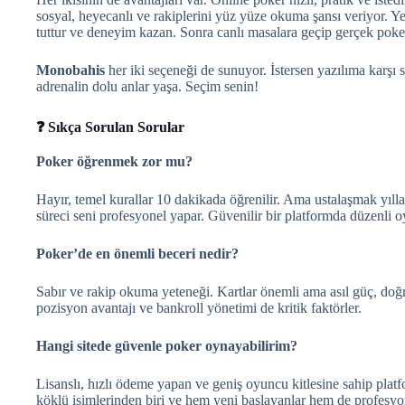
sosyal, heyecanlı ve rakiplerini yüz yüze okuma şansı veriyor. Y
tuttur ve deneyim kazan. Sonra canlı masalara geçip gerçek poke
Monobahis
her iki seçeneği de sunuyor. İstersen yazılıma karşı s
adrenalin dolu anlar yaşa. Seçim senin!
❓ Sıkça Sorulan Sorular
Poker öğrenmek zor mu?
Hayır, temel kurallar 10 dakikada öğrenilir. Ama ustalaşmak yıllar a
süreci seni profesyonel yapar. Güvenilir bir platformda düzenli o
Poker’de en önemli beceri nedir?
Sabır ve rakip okuma yeteneği. Kartlar önemli ama asıl güç, doğ
pozisyon avantajı ve bankroll yönetimi de kritik faktörler.
Hangi sitede güvenle poker oynayabilirim?
Lisanslı, hızlı ödeme yapan ve geniş oyuncu kitlesine sahip platfo
köklü isimlerinden biri ve hem yeni başlayanlar hem de profesyon