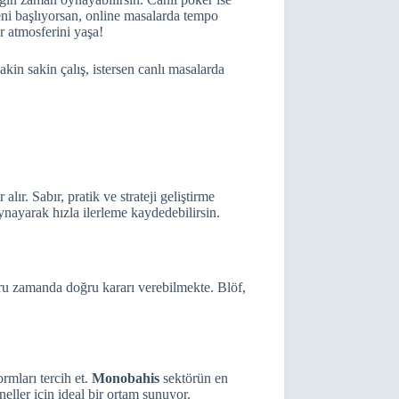
eni başlıyorsan, online masalarda tempo
r atmosferini yaşa!
akin sakin çalış, istersen canlı masalarda
lır. Sabır, pratik ve strateji geliştirme
ynayarak hızla ilerleme kaydedebilirsin.
ru zamanda doğru kararı verebilmekte. Blöf,
rmları tercih et.
Monobahis
sektörün en
eller için ideal bir ortam sunuyor.