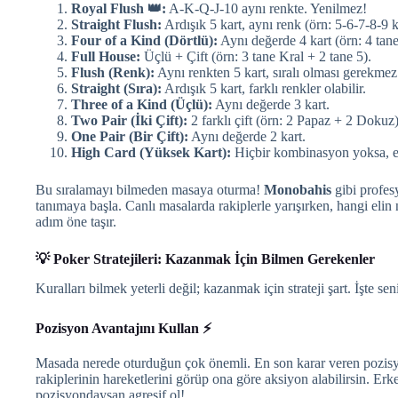
Royal Flush 👑:
A-K-Q-J-10 aynı renkte. Yenilmez!
Straight Flush:
Ardışık 5 kart, aynı renk (örn: 5-6-7-8-9 
Four of a Kind (Dörtlü):
Aynı değerde 4 kart (örn: 4 tane
Full House:
Üçlü + Çift (örn: 3 tane Kral + 2 tane 5).
Flush (Renk):
Aynı renkten 5 kart, sıralı olması gerekmez
Straight (Sıra):
Ardışık 5 kart, farklı renkler olabilir.
Three of a Kind (Üçlü):
Aynı değerde 3 kart.
Two Pair (İki Çift):
2 farklı çift (örn: 2 Papaz + 2 Dokuz)
One Pair (Bir Çift):
Aynı değerde 2 kart.
High Card (Yüksek Kart):
Hiçbir kombinasyon yoksa, en
Bu sıralamayı bilmeden masaya oturma!
Monobahis
gibi profesy
tanımaya başla. Canlı masalarda rakiplerle yarışırken, hangi eli
adım öne taşır.
💡 Poker Stratejileri: Kazanmak İçin Bilmen Gerekenler
Kuralları bilmek yeterli değil; kazanmak için strateji şart. İşte sen
Pozisyon Avantajını Kullan ⚡
Masada nerede oturduğun çok önemli. En son karar veren pozisy
rakiplerinin hareketlerini görüp ona göre aksiyon alabilirsin. E
pozisyondaysan agresif ol!