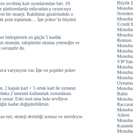
Büyük Ba
 en sevilmiş kart oyunlarından biri. 19.
Monobah
ne platformlarda milyonlarca oyuncuyu
Nereden 
ni bir strateji. Rakibinin gözlerindeki o
Monobah
ük potu toplamak… İşte poker’in büyüsü
Ücretli 
Monobahi
Monoba
ı birleştirerek en güçlü 5 kartlık
Bonusu V
 stratejin, rakiplerini okuma yeteneğin ve
Monobah
 savaşıdır da.
Monobah
Monobah
VIP Yat
Monobahi
rca varyasyon var. İşte en popüler poker
Monobah
Monobah
Oynaman
2 kapalı kart + 5 ortak kart ile oynanır.
Monobah
tlaka 2 tanesini kullanmak zorundasın.
Bahis
a oynar. Eski usul ama hala seviliyor.
Monobah
iğin kadar değiştirebilirsin.
Baccara
Monobah
Adresi
ı net, strateji derinliği sonsuz ve neredeyse
Monobah
Kazandı
Monobah