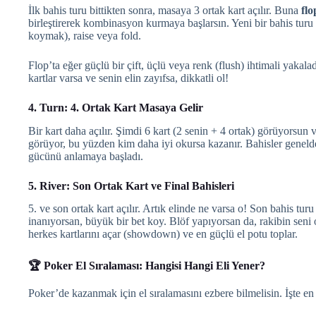
İlk bahis turu bittikten sonra, masaya 3 ortak kart açılır. Buna
flo
birleştirerek kombinasyon kurmaya başlarsın. Yeni bir bahis turu
koymak), raise veya fold.
Flop’ta eğer güçlü bir çift, üçlü veya renk (flush) ihtimali yaka
kartlar varsa ve senin elin zayıfsa, dikkatli ol!
4. Turn: 4. Ortak Kart Masaya Gelir
Bir kart daha açılır. Şimdi 6 kart (2 senin + 4 ortak) görüyorsun v
görüyor, bu yüzden kim daha iyi okursa kazanır. Bahisler genel
gücünü anlamaya başladı.
5. River: Son Ortak Kart ve Final Bahisleri
5. ve son ortak kart açılır. Artık elinde ne varsa o! Son bahis tur
inanıyorsan, büyük bir bet koy. Blöf yapıyorsan da, rakibin sen
herkes kartlarını açar (showdown) ve en güçlü el potu toplar.
🏆 Poker El Sıralaması: Hangisi Hangi Eli Yener?
Poker’de kazanmak için el sıralamasını ezbere bilmelisin. İşte en