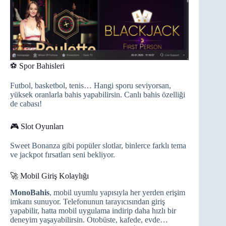
⚽ Spor Bahisleri
Futbol, basketbol, tenis… Hangi sporu seviyorsan,
yüksek oranlarla bahis yapabilirsin. Canlı bahis özelliği
de cabası!
🎮 Slot Oyunları
Sweet Bonanza gibi popüler slotlar, binlerce farklı tema
ve jackpot fırsatları seni bekliyor.
🚀 Mobil Giriş Kolaylığı
MonoBahis
, mobil uyumlu yapısıyla her yerden erişim
imkanı sunuyor. Telefonunun tarayıcısından giriş
yapabilir, hatta mobil uygulama indirip daha hızlı bir
deneyim yaşayabilirsin. Otobüste, kafede, evde…