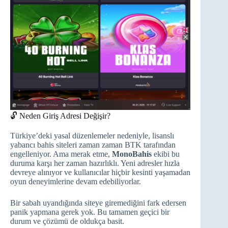
🔓 Neden Giriş Adresi Değişir?
Türkiye’deki yasal düzenlemeler nedeniyle, lisanslı
yabancı bahis siteleri zaman zaman BTK tarafından
engelleniyor. Ama merak etme,
MonoBahis
ekibi bu
duruma karşı her zaman hazırlıklı. Yeni adresler hızla
devreye alınıyor ve kullanıcılar hiçbir kesinti yaşamadan
oyun deneyimlerine devam edebiliyorlar.
Bir sabah uyandığında siteye giremediğini fark edersen
panik yapmana gerek yok. Bu tamamen geçici bir
durum ve çözümü de oldukça basit.