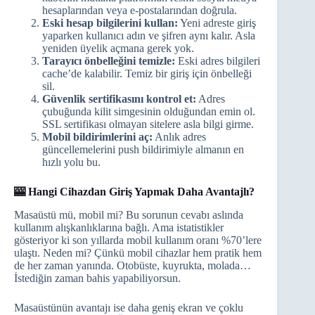
hesaplarından veya e-postalarından doğrula.
Eski hesap bilgilerini kullan:
Yeni adreste giriş
yaparken kullanıcı adın ve şifren aynı kalır. Asla
yeniden üyelik açmana gerek yok.
Tarayıcı önbelleğini temizle:
Eski adres bilgileri
cache’de kalabilir. Temiz bir giriş için önbelleği
sil.
Güvenlik sertifikasını kontrol et:
Adres
çubuğunda kilit simgesinin olduğundan emin ol.
SSL sertifikası olmayan sitelere asla bilgi girme.
Mobil bildirimlerini aç:
Anlık adres
güncellemelerini push bildirimiyle almanın en
hızlı yolu bu.
🎰 Hangi Cihazdan Giriş Yapmak Daha Avantajlı?
Masaüstü mü, mobil mi? Bu sorunun cevabı aslında
kullanım alışkanlıklarına bağlı. Ama istatistikler
gösteriyor ki son yıllarda mobil kullanım oranı %70’lere
ulaştı. Neden mi? Çünkü mobil cihazlar hem pratik hem
de her zaman yanında. Otobüste, kuyrukta, molada…
İstediğin zaman bahis yapabiliyorsun.
Masaüstünün avantajı ise daha geniş ekran ve çoklu