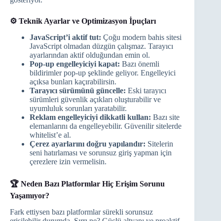
⚙️ Teknik Ayarlar ve Optimizasyon İpuçları
JavaScript’i aktif tut:
Çoğu modern bahis sitesi
JavaScript olmadan düzgün çalışmaz. Tarayıcı
ayarlarından aktif olduğundan emin ol.
Pop-up engelleyiciyi kapat:
Bazı önemli
bildirimler pop-up şeklinde geliyor. Engelleyici
açıksa bunları kaçırabilirsin.
Tarayıcı sürümünü güncelle:
Eski tarayıcı
sürümleri güvenlik açıkları oluşturabilir ve
uyumluluk sorunları yaratabilir.
Reklam engelleyiciyi dikkatli kullan:
Bazı site
elemanlarını da engelleyebilir. Güvenilir sitelerde
whitelist’e al.
Çerez ayarlarını doğru yapılandır:
Sitelerin
seni hatırlaması ve sorunsuz giriş yapman için
çerezlere izin vermelisin.
🏆 Neden Bazı Platformlar Hiç Erişim Sorunu
Yaşamıyor?
Fark ettiysen bazı platformlar sürekli sorunsuz
erişilebilir durumda. Sırrı ne? Güçlü altyapı ve proaktif