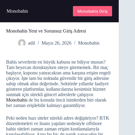
Skip
to
Monobahis
Monobahis Giriş
content
Monobahis Yeni ve Sorunsuz Giriş Adresi
adil
Mayıs 26, 2026
Monobahis
Bahis severlerin en büyük kabusu ne biliyor musun?
Tam heyecan doruktayken siteye girememek. Bir maç
başlıyor, kuponu yatıracaksın ama karşına erişim engeli
çıkıyor. İşte tam bu noktada güvenilir bir giriş adresine
sahip olmak altın değerinde. Sektörde yıllardır faaliyet
gösteren platformlar, kullanıcılarına kesintisiz hizmet
sunmak için sürekli güncel adreslerle çalışıyor.
Monobahis
de bu konuda öncü isimlerden biri olarak
her zaman erişilebilir kalmayı garantiliyor.
Peki neden bazı siteler sürekli adres değiştiriyor? BTK
düzenlemeleri ve lisans yapıları nedeniyle offshore
bahis siteleri zaman zaman erişim kısıtlamalarıyla
karşılaşabiliyor. Ama bu hiç de panik yapacağın bir