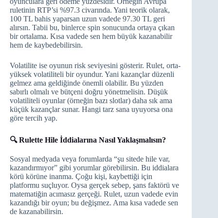
oyunculara geri ödeme yüzdesidir. Örneğin Avrupa
ruletinin RTP’si %97.3 civarında. Yani teorik olarak,
100 TL bahis yaparsan uzun vadede 97.30 TL geri
alırsın. Tabii bu, binlerce spin sonucunda ortaya çıkan
bir ortalama. Kısa vadede sen hem büyük kazanabilir
hem de kaybedebilirsin.
Volatilite ise oyunun risk seviyesini gösterir. Rulet, orta-
yüksek volatiliteli bir oyundur. Yani kazançlar düzenli
gelmez ama geldiğinde önemli olabilir. Bu yüzden
sabırlı olmalı ve bütçeni doğru yönetmelisin. Düşük
volatiliteli oyunlar (örneğin bazı slotlar) daha sık ama
küçük kazançlar sunar. Hangi tarz sana uyuyorsa ona
göre tercih yap.
🔍 Rulette Hile İddialarına Nasıl Yaklaşmalısın?
Sosyal medyada veya forumlarda “şu sitede hile var,
kazandırmıyor” gibi yorumlar görebilirsin. Bu iddialara
körü körüne inanma. Çoğu kişi, kaybettiği için
platformu suçluyor. Oysa gerçek sebep, şans faktörü ve
matematiğin acımasız gerçeği. Rulet, uzun vadede evin
kazandığı bir oyun; bu değişmez. Ama kısa vadede sen
de kazanabilirsin.