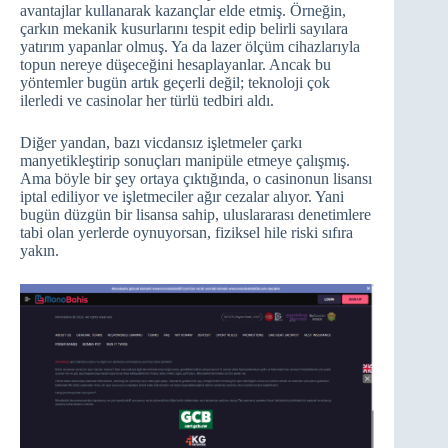
avantajlar kullanarak kazançlar elde etmiş. Örneğin,
çarkın mekanik kusurlarını tespit edip belirli sayılara
yatırım yapanlar olmuş. Ya da lazer ölçüm cihazlarıyla
topun nereye düşeceğini hesaplayanlar. Ancak bu
yöntemler bugün artık geçerli değil; teknoloji çok
ilerledi ve casinolar her türlü tedbiri aldı.
Diğer yandan, bazı vicdansız işletmeler çarkı
manyetikleştirip sonuçları manipüle etmeye çalışmış.
Ama böyle bir şey ortaya çıktığında, o casinonun lisansı
iptal ediliyor ve işletmeciler ağır cezalar alıyor. Yani
bugün düzgün bir lisansa sahip, uluslararası denetimlere
tabi olan yerlerde oynuyorsan, fiziksel hile riski sıfıra
yakın.