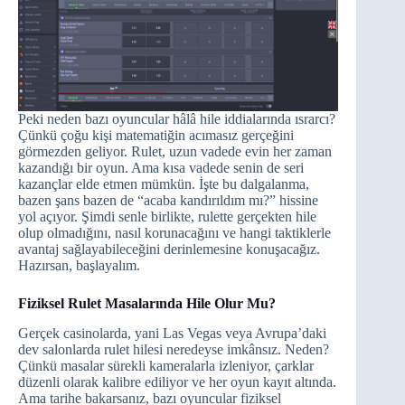
Peki neden bazı oyuncular hâlâ hile iddialarında ısrarcı?
Çünkü çoğu kişi matematiğin acımasız gerçeğini
görmezden geliyor. Rulet, uzun vadede evin her zaman
kazandığı bir oyun. Ama kısa vadede senin de seri
kazançlar elde etmen mümkün. İşte bu dalgalanma,
bazen şans bazen de “acaba kandırıldım mı?” hissine
yol açıyor. Şimdi senle birlikte, rulette gerçekten hile
olup olmadığını, nasıl korunacağını ve hangi taktiklerle
avantaj sağlayabileceğini derinlemesine konuşacağız.
Hazırsan, başlayalım.
Fiziksel Rulet Masalarında Hile Olur Mu?
Gerçek casinolarda, yani Las Vegas veya Avrupa’daki
dev salonlarda rulet hilesi neredeyse imkânsız. Neden?
Çünkü masalar sürekli kameralarla izleniyor, çarklar
düzenli olarak kalibre ediliyor ve her oyun kayıt altında.
Ama tarihe bakarsanız, bazı oyuncular fiziksel