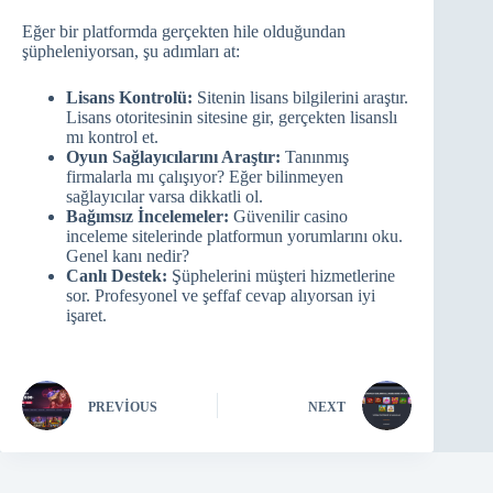
Eğer bir platformda gerçekten hile olduğundan
şüpheleniyorsan, şu adımları at:
Lisans Kontrolü:
Sitenin lisans bilgilerini araştır.
Lisans otoritesinin sitesine gir, gerçekten lisanslı
mı kontrol et.
Oyun Sağlayıcılarını Araştır:
Tanınmış
firmalarla mı çalışıyor? Eğer bilinmeyen
sağlayıcılar varsa dikkatli ol.
Bağımsız İncelemeler:
Güvenilir casino
inceleme sitelerinde platformun yorumlarını oku.
Genel kanı nedir?
Canlı Destek:
Şüphelerini müşteri hizmetlerine
sor. Profesyonel ve şeffaf cevap alıyorsan iyi
işaret.
PREVIOUS
NEXT