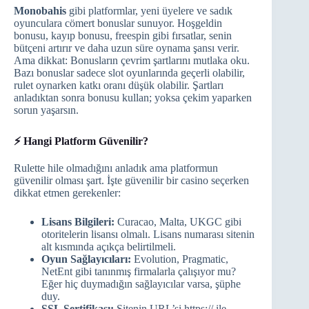
Monobahis
gibi platformlar, yeni üyelere ve sadık
oyunculara cömert bonuslar sunuyor. Hoşgeldin
bonusu, kayıp bonusu, freespin gibi fırsatlar, senin
bütçeni artırır ve daha uzun süre oynama şansı verir.
Ama dikkat: Bonusların çevrim şartlarını mutlaka oku.
Bazı bonuslar sadece slot oyunlarında geçerli olabilir,
rulet oynarken katkı oranı düşük olabilir. Şartları
anladıktan sonra bonusu kullan; yoksa çekim yaparken
sorun yaşarsın.
⚡ Hangi Platform Güvenilir?
Rulette hile olmadığını anladık ama platformun
güvenilir olması şart. İşte güvenilir bir casino seçerken
dikkat etmen gerekenler:
Lisans Bilgileri:
Curacao, Malta, UKGC gibi
otoritelerin lisansı olmalı. Lisans numarası sitenin
alt kısmında açıkça belirtilmeli.
Oyun Sağlayıcıları:
Evolution, Pragmatic,
NetEnt gibi tanınmış firmalarla çalışıyor mu?
Eğer hiç duymadığın sağlayıcılar varsa, şüphe
duy.
SSL Sertifikası:
Sitenin URL’si https:// ile