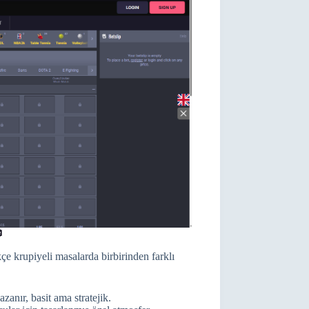

e krupiyeli masalarda birbirinden farklı
zanır, basit ama stratejik.