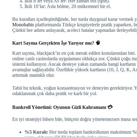
İkili 8’ler veya As’ler: Her zaman böl (split).
İkili 10’lar: Asla bölme, 20 mükemmel bir el.
Bu kuralları içselleştirdiğinde, her turda duygusal karar vermek 
Monobahis
platformunda Türkçe krupiyelerle pratik yaparken, bu 
Çünkü her adımı anlayarak, aceleci hatalar yapmadan ilerleyebil
Kart Sayma Gerçekten İşe Yarıyor mu? 🧠
Kart sayma, blackjack’in en çok merak edilen konularından biri.
online canlı casinolarda uygulaması oldukça zor. Çünkü çoğu mas
sistemi kullanıyor. Ancak desteye yakın zamanda hangi kartların 
avantajlar sağlayabilir. Özellikle yüksek kartların (10, J, Q, K, 
artırmak mantıklı olur.
Tabii bu teknik, yoğun konsantrasyon ve deneyim gerektiriyor. Yen
odaklanmak çok daha pratik ve karlı bir yol.
Bankroll Yönetimi: Oyunun Gizli Kahramanı 💳
En iyi stratejiyi bilsen bile, bütçeni doğru yönetemezsen masa seni b
%5 Kuralı:
Her turda toplam bankrollunun maksimum %5’