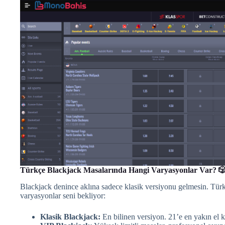
Türkçe Blackjack Masalarında Hangi Varyasyonlar Var? 
Blackjack denince aklına sadece klasik versiyonu gelmesin. Türkç
varyasyonlar seni bekliyor:
Klasik Blackjack:
En bilinen versiyon. 21’e en yakın el ka