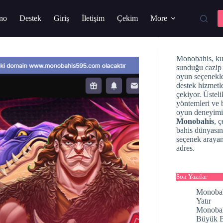
no
Destek
Giriş
İletişim
Çekim
More
Monobahis, kul
sunduğu cazip 
oyun seçenekler
destek hizmetle
çekiyor. Üsteli
yöntemleri ve b
oyun deneyimin
Monobahis
, 
bahis dünyasın
seçenek arayanl
adres.
Son Yazılar
Monobah
Yatır
Monobah
Büyük Ba