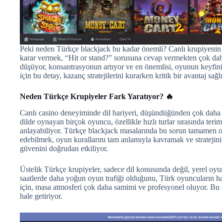
Peki neden Türkçe blackjack bu kadar önemli? Canlı krupiyenin
karar vermek, “Hit or stand?” sorusuna cevap vermekten çok dah
düşüyor, konsantrasyonun artıyor ve en önemlisi, oyunun keyfini
için bu detay, kazanç stratejilerini kurarken kritik bir avantaj sağl
Neden Türkçe Krupiyeler Fark Yaratıyor? 🔥
Canlı casino deneyiminde dil bariyeri, düşündüğünden çok daha fa
dilde oynayan birçok oyuncu, özellikle hızlı turlar sırasında teriml
anlayabiliyor. Türkçe blackjack masalarında bu sorun tamamen or
edebilmek, oyun kurallarını tam anlamıyla kavramak ve strateji
güvenini doğrudan etkiliyor.
Üstelik Türkçe krupiyeler, sadece dil konusunda değil, yerel oyu
saatlerde daha yoğun oyun trafiği olduğunu, Türk oyuncuların han
için, masa atmosferi çok daha samimi ve profesyonel oluyor. Bu
hale getiriyor.