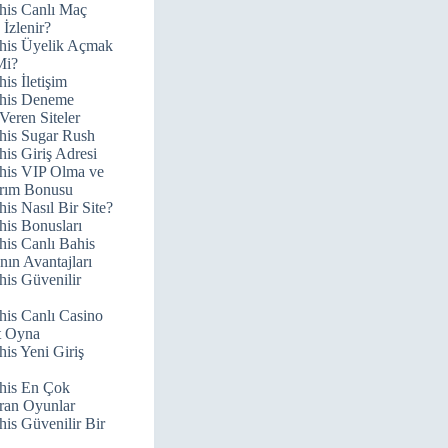
is Canlı Maç
İzlenir?
is Üyelik Açmak
Mi?
s İletişim
his Deneme
eren Siteler
is Sugar Rush
is Giriş Adresi
is VIP Olma ve
ırım Bonusu
s Nasıl Bir Site?
is Bonusları
is Canlı Bahis
ın Avantajları
is Güvenilir
is Canlı Casino
t Oyna
is Yeni Giriş
is En Çok
ran Oyunlar
is Güvenilir Bir