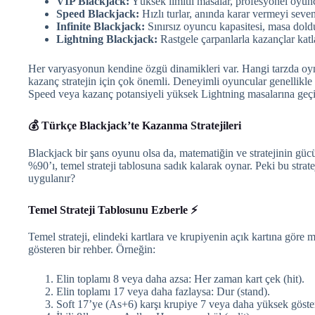
VIP Blackjack:
Yüksek limitli masalar, profesyonel oyuncu
Speed Blackjack:
Hızlı turlar, anında karar vermeyi sevenl
Infinite Blackjack:
Sınırsız oyuncu kapasitesi, masa dold
Lightning Blackjack:
Rastgele çarpanlarla kazançlar katl
Her varyasyonun kendine özgü dinamikleri var. Hangi tarzda oy
kazanç stratejin için çok önemli. Deneyimli oyuncular genellikle 
Speed veya kazanç potansiyeli yüksek Lightning masalarına geçi
💰 Türkçe Blackjack’te Kazanma Stratejileri
Blackjack bir şans oyunu olsa da, matematiğin ve stratejinin güc
%90’ı, temel strateji tablosuna sadık kalarak oynar. Peki bu strat
uygulanır?
Temel Strateji Tablosunu Ezberle ⚡
Temel strateji, elindeki kartlara ve krupiyenin açık kartına göre
gösteren bir rehber. Örneğin:
Elin toplamı 8 veya daha azsa: Her zaman kart çek (hit).
Elin toplamı 17 veya daha fazlaysa: Dur (stand).
Soft 17’ye (As+6) karşı krupiye 7 veya daha yüksek göster