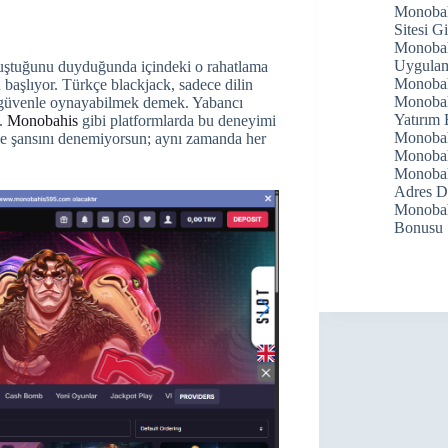
Monobah
Sitesi Gi
Monobah
Uygula
nuştuğunu duyduğunda içindeki o rahatlama
Monobah
başlıyor. Türkçe blackjack, sadece dilin
Monobah
e, güvenle oynayabilmek demek. Yabancı
Yatırım 
m.
Monobahis
gibi platformlarda bu deneyimi
Monobah
ce şansını denemiyorsun; aynı zamanda her
Monoba
Monobah
Adres De
Monobah
Bonusu